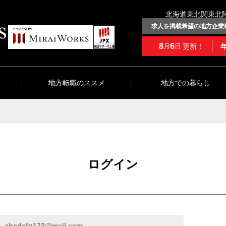
北海道
東北
関東
北
求人を掲載希望の地方企業
8
6
更新！
月
日
地方転職のススメ
地方での暮らし
ログイン