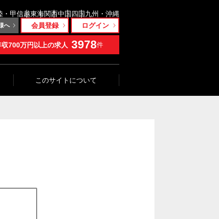
陸・甲信越
東海
関西
中国
四国
九州・沖縄
会員登録
ログイン
様へ
3978
年収700万円以上の求人
件
このサイトについて