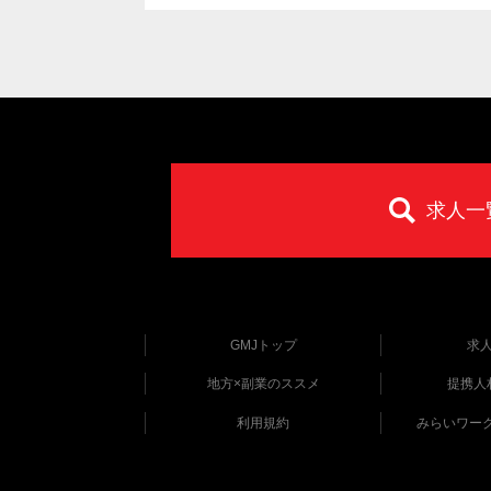
求人一
GMJトップ
求
地方×副業のススメ
提携人
利用規約
みらいワー