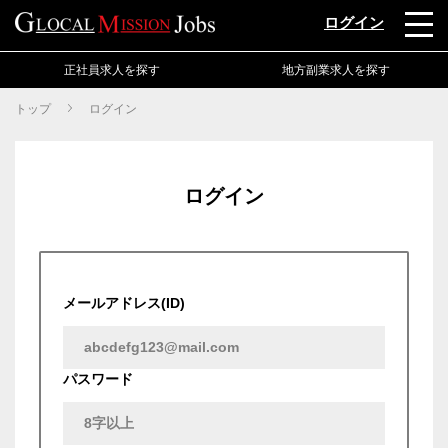
ログイン
正社員求人を探す
地方副業求人を探す
トップ
ログイン
ログイン
メールアドレス(ID)
パスワード