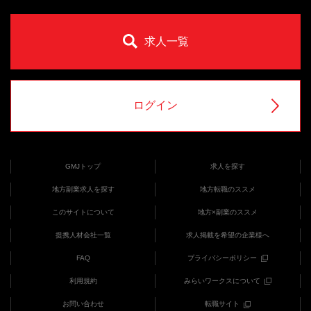
求人一覧
ログイン
GMJトップ
求人を探す
地方副業求人を探す
地方転職のススメ
このサイトについて
地方×副業のススメ
提携人材会社一覧
求人掲載を希望の企業様へ
FAQ
プライバシーポリシー
利用規約
みらいワークスについて
お問い合わせ
転職サイト