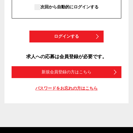
次回から自動的にログインする
ログインする
求人への応募は会員登録が必要です。
新規会員登録の方はこちら
パスワードをお忘れの方はこちら