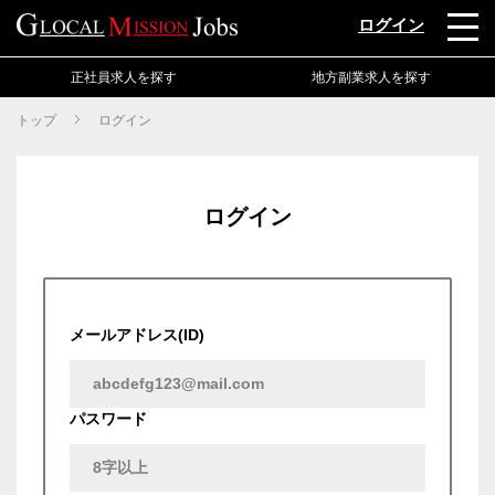
ログイン
正社員求人を探す
地方副業求人を探す
トップ
ログイン
ログイン
メールアドレス(ID)
パスワード