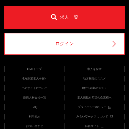
求人一覧
ログイン
GMJトップ
求人を探す
地方副業求人を探す
地方転職のススメ
このサイトについて
地方×副業のススメ
提携人材会社一覧
求人掲載を希望の企業様へ
FAQ
プライバシーポリシー
利用規約
みらいワークスについて
お問い合わせ
転職サイト