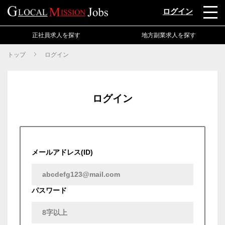
ログイン
正社員求人を探す
地方副業求人を探す
トップ
ログイン
ログイン
メールアドレス(ID)
パスワード