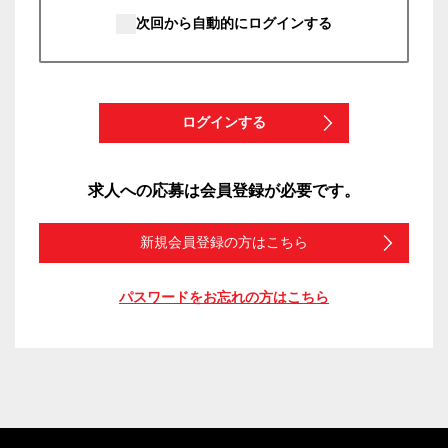
次回から自動的にログインする
ログインする
求人への応募は会員登録が必要です。
新規会員登録の方はこちら
パスワードをお忘れの方はこちら