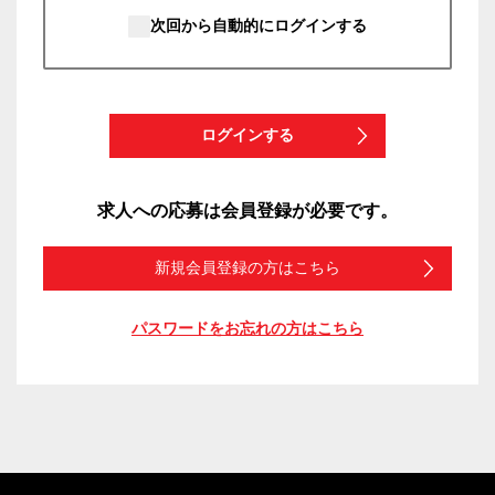
次回から自動的にログインする
ログインする
求人への応募は会員登録が必要です。
新規会員登録の方はこちら
パスワードをお忘れの方はこちら