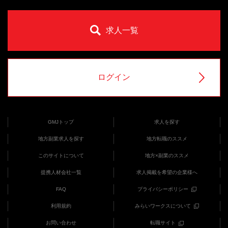
求人一覧
ログイン
GMJトップ
求人を探す
地方副業求人を探す
地方転職のススメ
このサイトについて
地方×副業のススメ
提携人材会社一覧
求人掲載を希望の企業様へ
FAQ
プライバシーポリシー
利用規約
みらいワークスについて
お問い合わせ
転職サイト