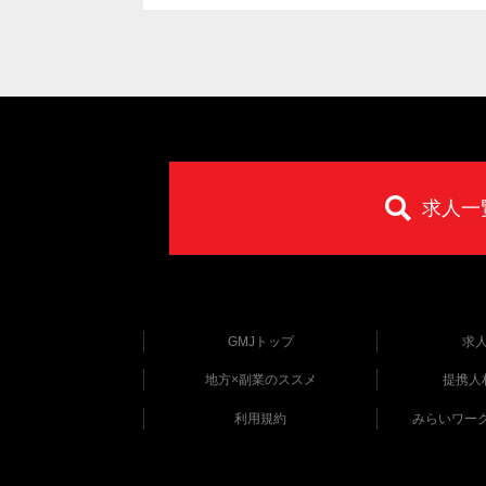
求人一
GMJトップ
求
地方×副業のススメ
提携人
利用規約
みらいワー