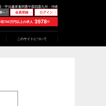
陸・甲信越
東海
関西
中国
四国
九州・沖縄
会員登録
ログイン
様へ
3978
年収700万円以上の求人
件
このサイトについて