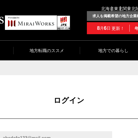
北海道
東北
関東
北
求人を掲載希望の地方企業
8
6
更新！
月
日
地方転職のススメ
地方での暮らし
ログイン