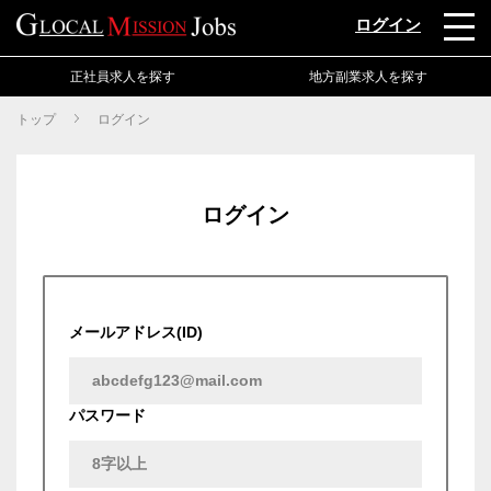
ログイン
正社員求人を探す
地方副業求人を探す
トップ
ログイン
ログイン
メールアドレス(ID)
パスワード