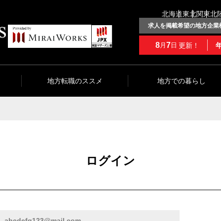
北海道
東北
関東
北
求人を掲載希望の地方企業
8
7
更新！
月
日
地方転職のススメ
地方での暮らし
ログイン