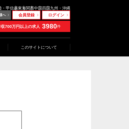
陸・甲信越
東海
関西
中国
四国
九州・沖縄
会員登録
ログイン
様へ
3980
年収700万円以上の求人
件
このサイトについて