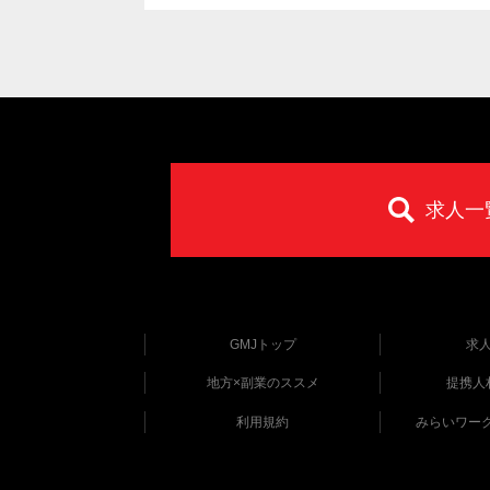
求人一
GMJトップ
求
地方×副業のススメ
提携人
利用規約
みらいワー