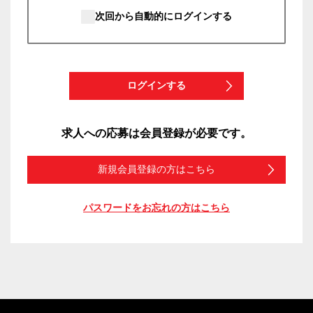
次回から自動的にログインする
ログインする
求人への応募は会員登録が必要です。
新規会員登録の方はこちら
パスワードをお忘れの方はこちら